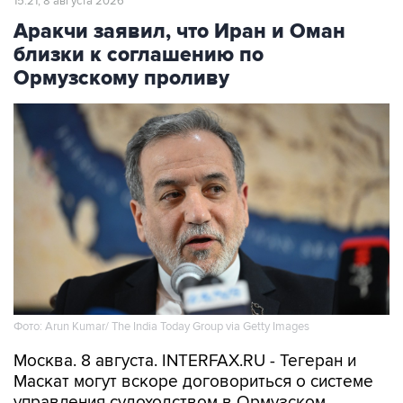
15:21, 8 августа 2026
Аракчи заявил, что Иран и Оман
близки к соглашению по
Ормузскому проливу
Фото: Arun Kumar/ The India Today Group via Getty Images
Москва. 8 августа. INTERFAX.RU - Тегеран и
Маскат могут вскоре договориться о системе
управления судоходством в Ормузском