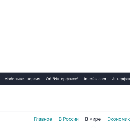
Мобильная версия
Об "Интерфаксе"
Interfax.com
Интерфак
Главное
В России
В мире
Экономик