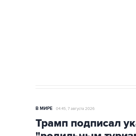
ФСБ сообщила о задержании в 
теракт на объекте Росгвардии
Как российские медицинские т
Социальная реклама, АНО «Национальные приоритеты».
И
Аксенов сообщил о четвертом п
Крым
В МИРЕ
04:45, 7 августа 2026
Трамп подписал ук