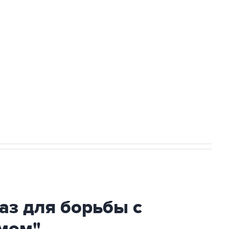
Приморье подростков, готовивших
ехнологии выходят на мировые рынки
НН 7725383515 Erid: F7NfYUJCUneVdTRF8PRs
огибшем в результате атаки ВСУ на
аз для борьбы с