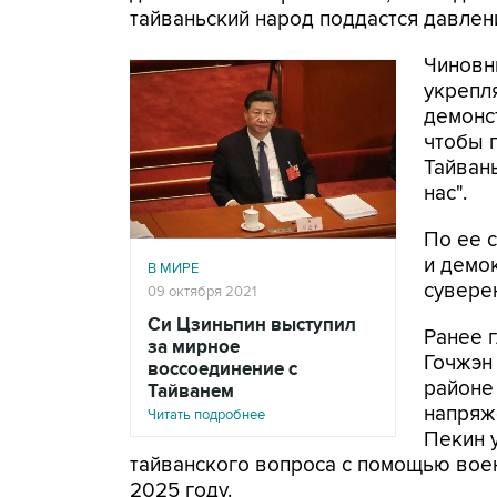
тайваньский народ поддастся давлению
Чиновн
укрепл
демонс
чтобы г
Тайван
нас".
По ее с
и демо
В МИРЕ
сувере
09 октября 2021
Си Цзиньпин выступил
Ранее 
за мирное
Гочжэн 
воссоединение с
районе
Тайванем
напряже
Читать подробнее
Пекин 
тайванского вопроса с помощью воен
2025 году.