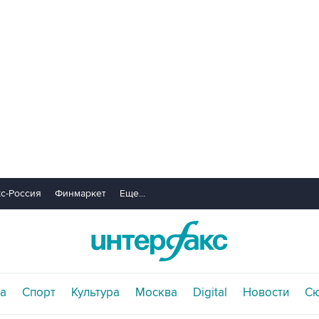
с-Россия
Финмаркет
Еще...
а
Спорт
Культура
Москва
Digital
Новости
С