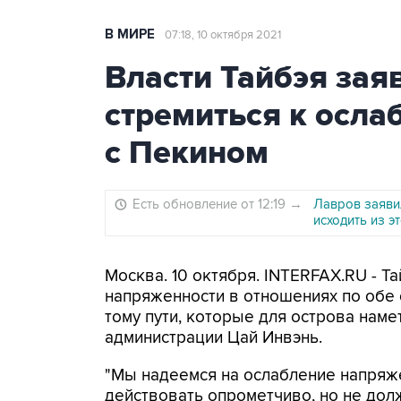
В МИРЕ
07:18, 10 октября 2021
Власти Тайбэя зая
стремиться к осл
с Пекином
Есть обновление от 12:19
→
Лавров заявил
исходить из э
Москва. 10 октября. INTERFAX.RU - Т
напряженности в отношениях по обе 
тому пути, которые для острова наме
администрации Цай Инвэнь.
"Мы надеемся на ослабление напряже
действовать опрометчиво, но не дол