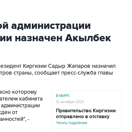
ой администрации
зии назначен Акылбек
Президент Киргизии Садыр Жапаров назначил
тров страны, сообщает пресс-служба главы
асно которому
В МИРЕ
ателем кабинета
12 октября 2021
 администрации
Правительство Киргизии
жден от
отправлено в отставку
нностей", -
Читать подробнее