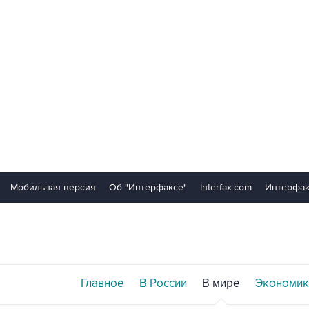
Мобильная версия
Об "Интерфаксе"
Interfax.com
Интерфак
Главное
В России
В мире
Экономик