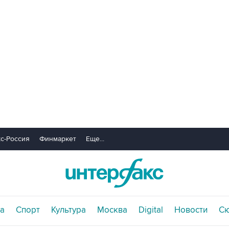
с-Россия
Финмаркет
Еще...
а
Спорт
Культура
Москва
Digital
Новости
С