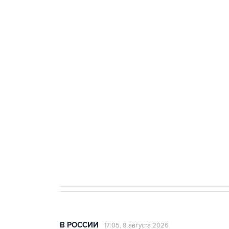
тыла Минобороны
ФСБ сообщила о задержании в 
теракт на объекте Росгвардии
Беспилотные технологии и ИИ н
агрокомплексов
Социальная реклама, АНО «Национальные приоритеты».
И
Кабмин РФ разрешил до 1 июля 
бензина Евро 2, Евро 3, Евро 4
В РОССИИ
17:05, 8 августа 2026