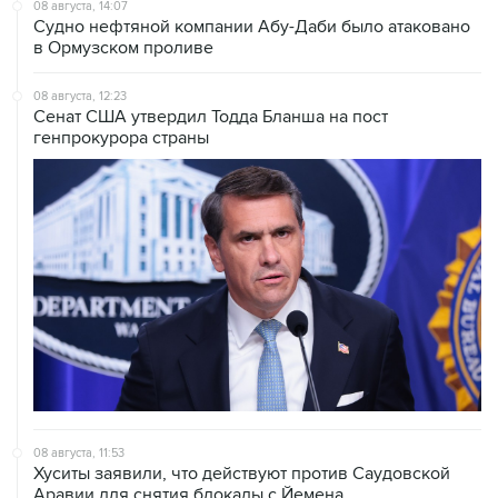
08 августа, 14:07
Судно нефтяной компании Абу-Даби было атаковано
в Ормузском проливе
08 августа, 12:23
Сенат США утвердил Тодда Бланша на пост
генпрокурора страны
08 августа, 11:53
Хуситы заявили, что действуют против Саудовской
Аравии для снятия блокады с Йемена