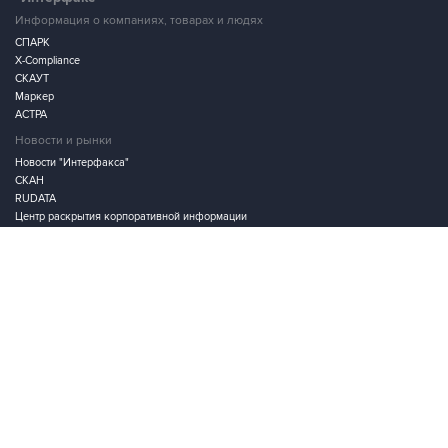
СПАРК
X-Compliance
СКАУТ
Маркер
АСТРА
Новости и рынки
Новости "Интерфакса"
СКАН
RUDATA
Центр раскрытия корпоративной информации
Условия использования информации
Выходные данные
Дизайн – Motka.ru