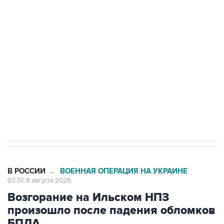
Беспилотные технологии и ИИ на службе у
электросетевых объектов и агрокомплексов
Социальная реклама, АНО «Национальные приоритеты».
ИНН 7725383515 Erid: F7NfYUJCUneVdwcydK6A
Кабмин РФ разрешил до 1 июля 2027 года
импорт, выпуск и обращение бензина Евро 2,
Евро 3, Евро 4
В РОССИИ
ВОЕННАЯ ОПЕРАЦИЯ НА УКРАИНЕ
→
07:37, 8 августа 2026
Возгорание на Ильском НПЗ
произошло после падения обломков
БПЛА