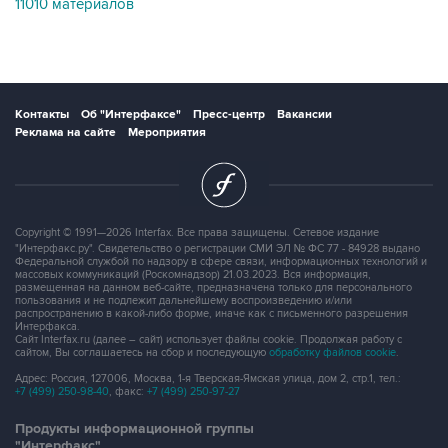
Контакты
Об "Интерфаксе"
Пресс-центр
Вакансии
Реклама на сайте
Мероприятия
Copyright © 1991—2026 Interfax. Все права защищены. Сетевое издание
"Интерфакс.ру". Свидетельство о регистрации СМИ ЭЛ № ФС 77 - 84928 выдано
Федеральной службой по надзору в сфере связи, информационных технологий и
массовых коммуникаций (Роскомнадзор) 21.03.2023. Вся информация,
размещенная на данном веб-сайте, предназначена только для персонального
пользования и не подлежит дальнейшему воспроизведению и/или
распространению в какой-либо форме, иначе как с письменного разрешения
Интерфакса.
Сайт Interfax.ru (далее – сайт) использует файлы cookie. Продолжая работу с
сайтом, Вы соглашаетесь на сбор и последующую
обработку файлов cookie
.
Адрес: Россия, 127006, Москва, 1-я Тверская-Ямская улица, дом 2, стр.1, тел.:
+7 (499) 250-98-40
, факс:
+7 (499) 250-97-27
Продукты информационной группы
"Интерфакс"
Информация о компаниях, товарах и людях