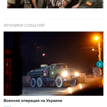
ХРОНИКИ СОБЫТИЙ
❮
❯
Военная операция на Украине
О
11010 материалов
3