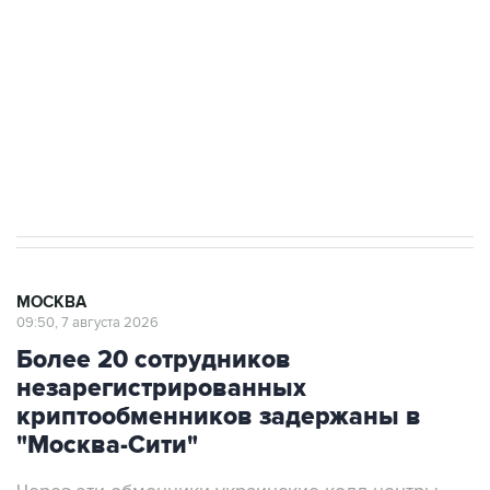
Беспилотные технологии и ИИ на службе у
электросетевых объектов и агрокомплексов
Социальная реклама, АНО «Национальные приоритеты».
ИНН 7725383515 Erid: F7NfYUJCUneVdwcydK6A
Аксенов сообщил о четвертом погибшем в
результате атаки ВСУ на Крым
МОСКВА
09:50, 7 августа 2026
Более 20 сотрудников
незарегистрированных
криптообменников задержаны в
"Москва-Сити"