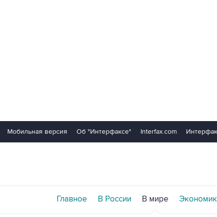
Мобильная версия
Об "Интерфаксе"
Interfax.com
Интерфак
Главное
В России
В мире
Экономик