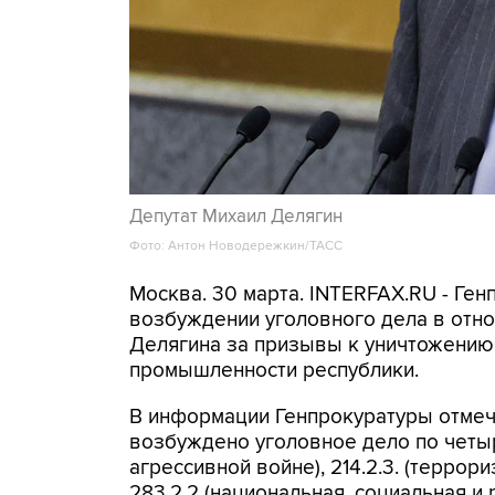
Депутат Михаил Делягин
Фото: Антон Новодережкин/ТАСС
Москва. 30 марта. INTERFAX.RU - Ге
возбуждении уголовного дела в отн
Делягина за призывы к уничтожению
промышленности республики.
В информации Генпрокуратуры отмеча
возбуждено уголовное дело по четыр
агрессивной войне), 214.2.3. (террори
283.2.2 (национальная, социальная и 