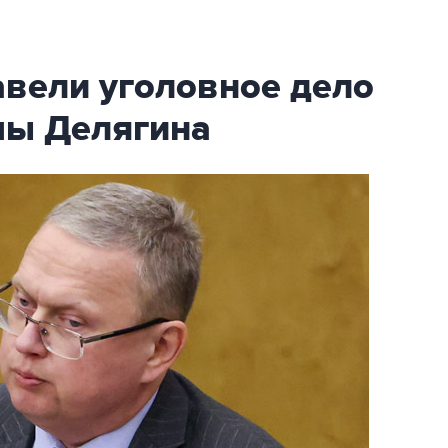
авели уголовное дело
мы Делягина