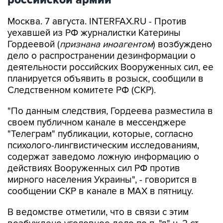
Москва. 7 августа. INTERFAX.RU - Против
уехавшей из РФ журналистки Катерины
Гордеевой (
признана иноагентом
) возбуждено
дело о распространении дезинформации о
деятельности российских Вооруженных сил, ее
планируется объявить в розыск, сообщили в
Следственном комитете РФ (СКР).
"По данным следствия, Гордеева разместила в
своем публичном канале в мессенджере
"Телеграм" публикации, которые, согласно
психолого-лингвистическим исследованиям,
содержат заведомо ложную информацию о
действиях Вооруженных сил РФ против
мирного населения Украины", - говорится в
сообщении СКР в канале в MAX в пятницу.
В ведомстве отметили, что в связи с этим
возбуждено уголовное дело по п. "д" ч. 2 ст.
207.3 УК РФ (
публичное распространение