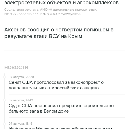
ИНН 7725383515 Erid: F7NfYUJCUneVdwcydK6A
Аксенов сообщил о четвертом погибшем в
результате атаки ВСУ на Крым
НОВОСТИ
07 августа, 20:20
Сенат США проголосовал за законопроект о
дополнительных антироссийских санкциях
07 августа, 18:42
Суд в США постановил прекратить строительство
бального зала в Белом доме
07 августа, 18:16
Инфляция в Мексике в июле обновила минимум
более чем за шесть лет