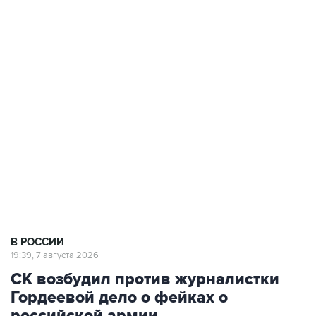
Беспилотные технологии и ИИ на службе у
электросетевых объектов и агрокомплексов
Социальная реклама, АНО «Национальные приоритеты».
ИНН 7725383515 Erid: F7NfYUJCUneVdwcydK6A
Аксенов сообщил о четвертом погибшем в
результате атаки ВСУ на Крым
В РОССИИ
19:39, 7 августа 2026
СК возбудил против журналистки
Гордеевой дело о фейках о
российской армии