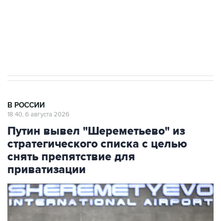
Социальная реклама, АНО «Национальные приоритеты».
ИНН 7725383515 Erid: F7NfYUJCUneVdTRF8PRs
Аксенов сообщил о четвертом погибшем в
результате атаки ВСУ на Крым
В РОССИИ
18:40, 6 августа 2026
Путин вывел "Шереметьево" из
стратегического списка с целью
снять препятствие для
приватизации