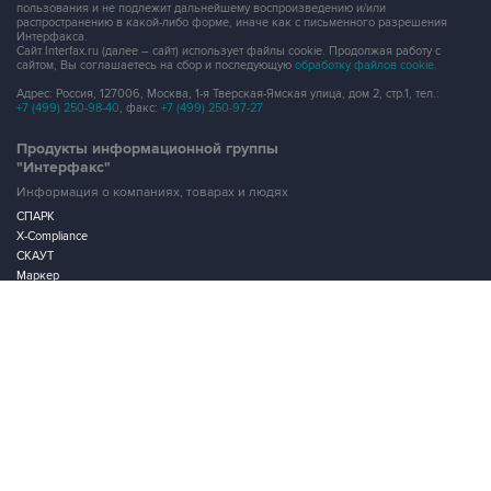
пользования и не подлежит дальнейшему воспроизведению и/или
распространению в какой-либо форме, иначе как с письменного разрешения
Интерфакса.
Сайт Interfax.ru (далее – сайт) использует файлы cookie. Продолжая работу с
сайтом, Вы соглашаетесь на сбор и последующую
обработку файлов cookie
.
Адрес: Россия, 127006, Москва, 1-я Тверская-Ямская улица, дом 2, стр.1, тел.:
+7 (499) 250-98-40
, факс:
+7 (499) 250-97-27
Продукты информационной группы
"Интерфакс"
Информация о компаниях, товарах и людях
СПАРК
X-Compliance
СКАУТ
Маркер
АСТРА
Новости и рынки
Новости "Интерфакса"
СКАН
RUDATA
Центр раскрытия корпоративной информации