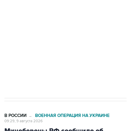
Промышленное предприятие в Самарской
области подверглось атаке БПЛА
Беспилотные технологии и ИИ на службе у
электросетевых объектов и агрокомплексов
Социальная реклама, АНО «Национальные приоритеты».
ИНН 7725383515 Erid: F7NfYUJCUneVdwcydK6A
Кабмин РФ разрешил до 1 июля 2027 года
импорт, выпуск и обращение бензина Евро 2,
Евро 3, Евро 4
В РОССИИ
ВОЕННАЯ ОПЕРАЦИЯ НА УКРАИНЕ
→
09:29, 9 августа 2026
Минобороны РФ сообщило об
ударах по объектам в украинских