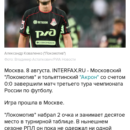
Александр Коваленко ("Локомотив")
Фото: Владимир Астапкович/РИА Новости
Москва. 8 августа. INTERFAX.RU - Московский
"Локомотив" и тольяттинский
"Акрон"
со счетом
0:0 завершили матч третьего тура чемпионата
России по футболу.
Игра прошла в Москве.
"Локомотив" набрал 2 очка и занимает десятое
место в турнирной таблице. В нынешнем
сезоне РПЛ он пока не одержал ни одной
победы, а с учетом предыдущего его
безвыигрышная серия составляет четыре