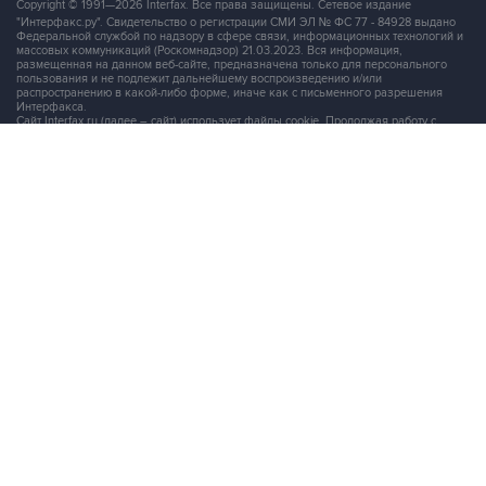
массовых коммуникаций (Роскомнадзор) 21.03.2023. Вся информация,
размещенная на данном веб-сайте, предназначена только для персонального
пользования и не подлежит дальнейшему воспроизведению и/или
распространению в какой-либо форме, иначе как с письменного разрешения
Интерфакса.
Сайт Interfax.ru (далее – сайт) использует файлы cookie. Продолжая работу с
сайтом, Вы соглашаетесь на сбор и последующую
обработку файлов cookie
.
Адрес: Россия, 127006, Москва, 1-я Тверская-Ямская улица, дом 2, стр.1, тел.:
+7 (499) 250-98-40
, факс:
+7 (499) 250-97-27
Продукты информационной группы
"Интерфакс"
Информация о компаниях, товарах и людях
СПАРК
X-Compliance
СКАУТ
Маркер
АСТРА
Новости и рынки
Новости "Интерфакса"
СКАН
RUDATA
Центр раскрытия корпоративной информации