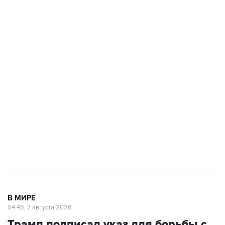
ФСБ сообщила о задержании в Приморье
подростков, готовивших теракт на объекте
Росгвардии
Как российские медицинские технологии
выходят на мировые рынки
Социальная реклама, АНО «Национальные приоритеты».
ИНН 7725383515 Erid: F7NfYUJCUneVdTRF8PRs
Аксенов сообщил о четвертом погибшем в
результате атаки ВСУ на Крым
В МИРЕ
04:45, 7 августа 2026
Трамп подписал указ для борьбы с