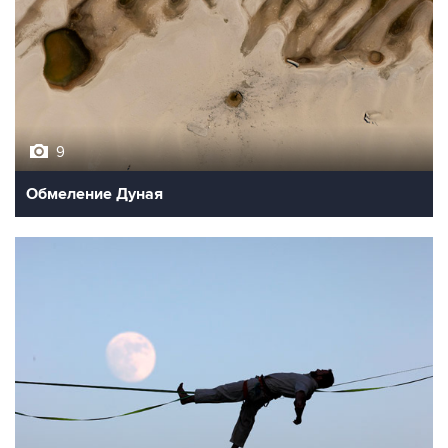
9
Обмеление Дуная