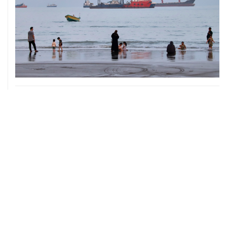
06 августа, 21:25
Трамп похвалил Хегсета за операции в Венесуэле и
Иране
06 августа, 20:30
Что произошло за день: четверг, 6 августа
06 августа, 19:38
США расширили санкционные списки, связанные с
Кубой