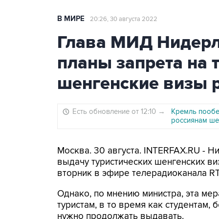
В МИРЕ
20:26, 30 августа 2022
Глава МИД Нидер
планы запрета на 
шенгенские визы 
Есть обновление от 12:10
→
Кремль пообе
россиянам ше
Москва. 30 августа. INTERFAX.RU - 
выдачу туристических шенгенских ви
вторник в эфире телерадиоканала RT
Однако, по мнению министра, эта ме
туристам, в то время как студентам,
нужно продолжать выдавать.