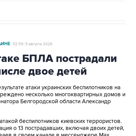
АИНЕ
02:59, 9 августа 2026
таке БПЛА пострадали
числе двое детей
результате атаки украинских беспилотников на
овреждено несколько многоквартирных домов и
рнатора Белгородской области Александр
атакой беспилотников киевских террористов.
ция о 13 пострадавших, включая двоих детей,
уваев в своем канале в мессенджере Max.