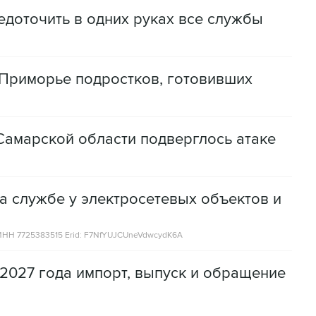
доточить в одних руках все службы
Приморье подростков, готовивших
амарской области подверглось атаке
а службе у электросетевых объектов и
НН 7725383515 Erid: F7NfYUJCUneVdwcydK6A
2027 года импорт, выпуск и обращение