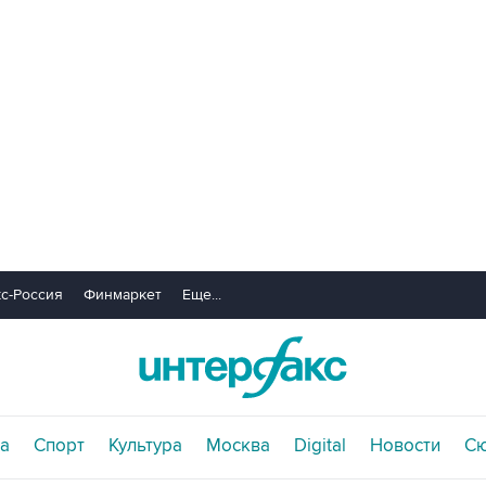
с-Россия
Финмаркет
Еще...
а
Спорт
Культура
Москва
Digital
Новости
С