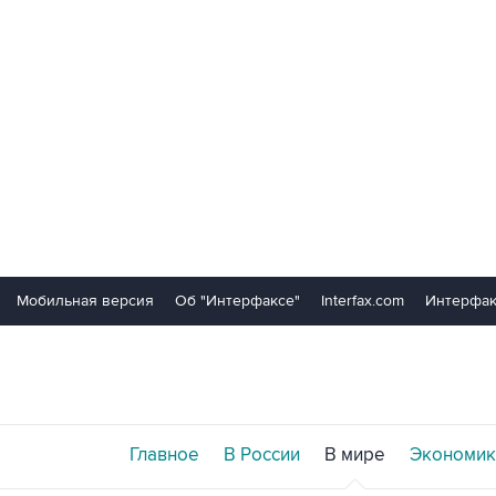
Мобильная версия
Об "Интерфаксе"
Interfax.com
Интерфак
Главное
В России
В мире
Экономик