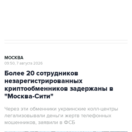
ИНН 7725383515 Erid: F7NfYUJCUneVdTRF8PRs
Аксенов сообщил о четвертом погибшем в
результате атаки ВСУ на Крым
МОСКВА
09:50, 7 августа 2026
Более 20 сотрудников
незарегистрированных
криптообменников задержаны в
"Москва-Сити"
Через эти обменники украинские колл-центры
легализовывали деньги жертв телефонных
мошенников, заявили в ФСБ