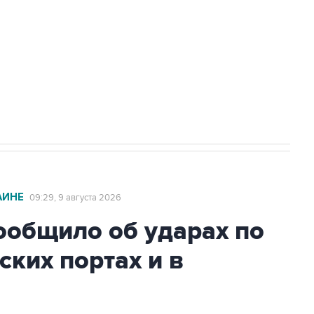
НН 7725383515 Erid: F7NfYUJCUneVdwcydK6A
2027 года импорт, выпуск и обращение
АИНЕ
09:29, 9 августа 2026
общило об ударах по
ских портах и в