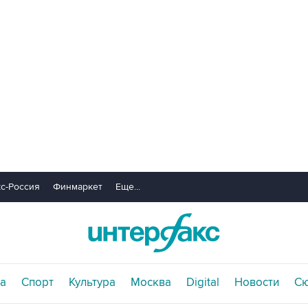
с-Россия
Финмаркет
Еще...
а
Спорт
Культура
Москва
Digital
Новости
С