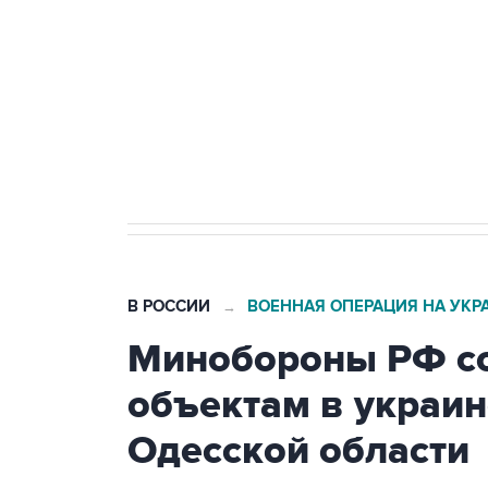
агрокомплексов
Социальная реклама, АНО «Национальные приоритеты».
И
Кабмин РФ разрешил до 1 июля 
бензина Евро 2, Евро 3, Евро 4
В РОССИИ
ВОЕННАЯ ОПЕРАЦИЯ НА УКР
→
Минобороны РФ со
объектам в украин
Одесской области