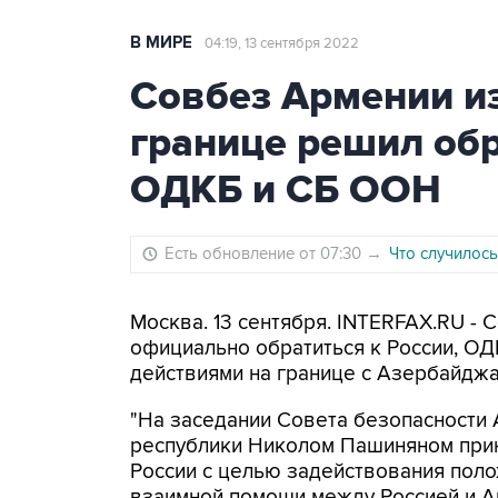
В МИРЕ
04:19, 13 сентября 2022
Совбез Армении из
границе решил обр
ОДКБ и СБ ООН
Есть обновление от 07:30
→
Что случилось
Москва. 13 сентября. INTERFAX.RU -
официально обратиться к России, О
действиями на границе с Азербайдж
"На заседании Совета безопасности 
республики Николом Пашиняном прин
России с целью задействования поло
взаимной помощи между Россией и Ар