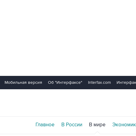
Мобильная версия
Об "Интерфаксе"
Interfax.com
Интерфак
Главное
В России
В мире
Экономик