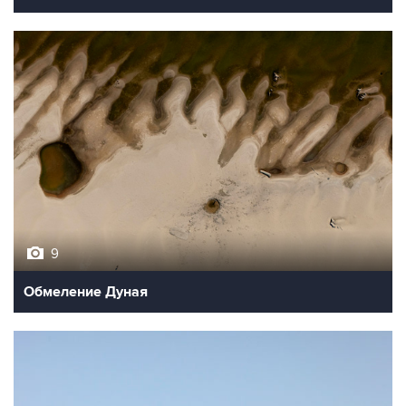
9
Обмеление Дуная