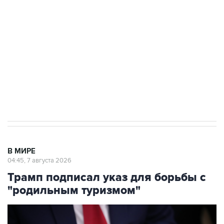
Как российские медицинские технологии
выходят на мировые рынки
Социальная реклама, АНО «Национальные приоритеты».
ИНН 7725383515 Erid: F7NfYUJCUneVdTRF8PRs
Аксенов сообщил о четвертом погибшем в
результате атаки ВСУ на Крым
В МИРЕ
04:45, 7 августа 2026
Трамп подписал указ для борьбы с
"родильным туризмом"