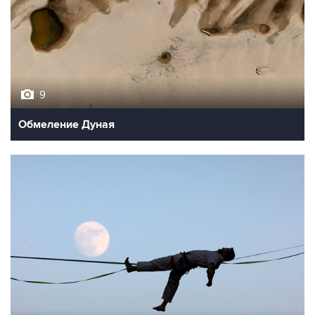
9
Обмеление Дуная