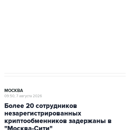
Росгвардии
Беспилотные технологии и ИИ на службе у
электросетевых объектов и агрокомплексов
Социальная реклама, АНО «Национальные приоритеты».
ИНН 7725383515 Erid: F7NfYUJCUneVdwcydK6A
Аксенов сообщил о четвертом погибшем в
результате атаки ВСУ на Крым
МОСКВА
09:50, 7 августа 2026
Более 20 сотрудников
незарегистрированных
криптообменников задержаны в
"Москва-Сити"