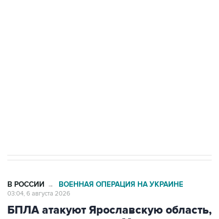
Путин сообщил о решении сосредоточить в
одних руках все службы тыла Минобороны
Как российские медицинские технологии
выходят на мировые рынки
Социальная реклама, АНО «Национальные приоритеты».
ИНН 7725383515 Erid: F7NfYUJCUneVdTRF8PRs
Трамп заявил, что переговоры с Ираном
начнутся в понедельник
В РОССИИ
ВОЕННАЯ ОПЕРАЦИЯ НА УКРАИНЕ
→
03:04, 6 августа 2026
БПЛА атакуют Ярославскую область,