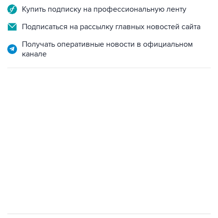
Купить подписку на профессиональную ленту
Подписаться на рассылку главных новостей сайта
Получать оперативные новости в официальном
канале
НОВОСТИ
06 августа, 03:39
Трамп потребовал у Хегсета объяснений из-за
нехватки боеприпасов
06 августа, 02:43
Пезешкиан назвал последние два года самыми
сложными для Ирана со времен Исламской
революции