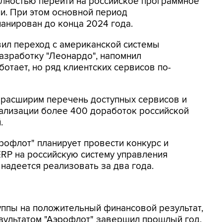
олностью перейти на российское программное
и. При этом основной период
ланирован до конца 2024 года.
вил переход с американской системы
азработку "Леонардо", напомнил
отает, но ряд клиентских сервисов по-
о расширим перечень доступных сервисов и
еализации более 400 доработок российской
.
эрофлот" планирует провести конкурс и
ERP на российскую систему управления
надеется реализовать за два года.
уппы на положительный финансовой результат,
зультатом "Аэрофлот" завершил прошлый год,