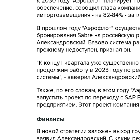
К 2030 году "Аэрофлот" планирует п
обеспечение, сообщил глава компани
импортозамещения - на 82-84% - зап
В прошлом году "Аэрофлот" осущест
бронирования Sabre на российскую р
Александровский. Базово система раб
прежнему недоступен, признал он.
"К концу I квартала уже существенн
продолжим работу в 2023 году по р
системы", - заверил Александровский
Также, по его словам, в этом году "А
запустить проект по переходу с SAP 
предприятием. Этот проект компания 
Финансы
В новой стратегии заложен выход гр
заявил Александровский. С каким ре