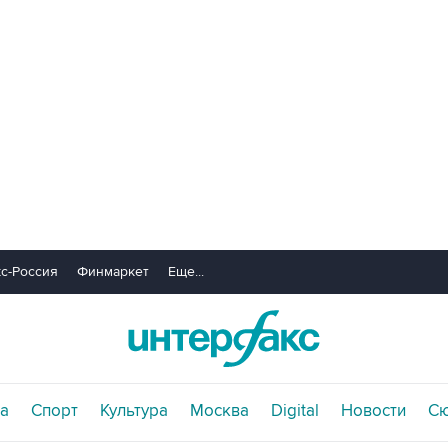
с-Россия
Финмаркет
Еще...
а
Спорт
Культура
Москва
Digital
Новости
С