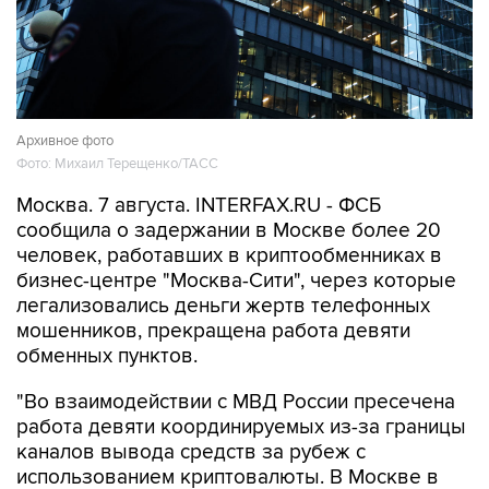
Архивное фото
Фото: Михаил Терещенко/ТАСС
Москва. 7 августа. INTERFAX.RU - ФСБ
сообщила о задержании в Москве более 20
человек, работавших в криптообменниках в
бизнес-центре "Москва-Сити", через которые
легализовались деньги жертв телефонных
мошенников, прекращена работа девяти
обменных пунктов.
"Во взаимодействии с МВД России пресечена
работа девяти координируемых из-за границы
каналов вывода средств за рубеж с
использованием криптовалюты. В Москве в
бизнес-центре "Москва-Сити" задержаны
более 20 сотрудников незарегистрированных