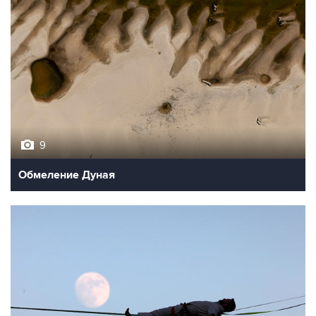
9
Обмеление Дуная