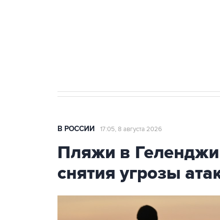
агрокомплексов
Социальная реклама, АНО «Национальные приоритеты».
И
Кабмин РФ разрешил до 1 июля 
бензина Евро 2, Евро 3, Евро 4
В РОССИИ
17:05, 8 августа 2026
Пляжи в Геленджи
снятия угрозы ат