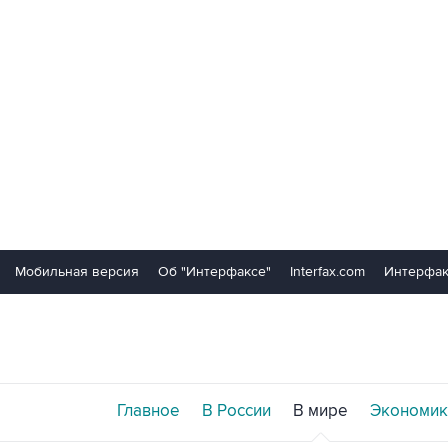
Мобильная версия
Об "Интерфаксе"
Interfax.com
Интерфак
Главное
В России
В мире
Экономик