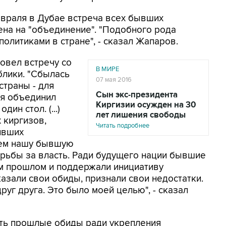
евраля в Дубае встреча всех бывших
на на "объединение". "Подобного рода
олитиками в стране", - сказал Жапаров.
овел встречу со
В МИРЕ
лики. "Сбылась
07 мая 2016
траны - для
Сын экс-президента
 я объединил
Киргизии осужден на 30
ин стол. (...)
лет лишения свободы
 киргизов,
Читать подробнее
ивших
яем нашу бывшую
рьбы за власть. Ради будущего нации бывшие
ем прошлом и поддержали инициативу
азали свои обиды, признали свои недостатки.
руг друга. Это было моей целью", - сказал
ть прошлые обиды ради укрепления