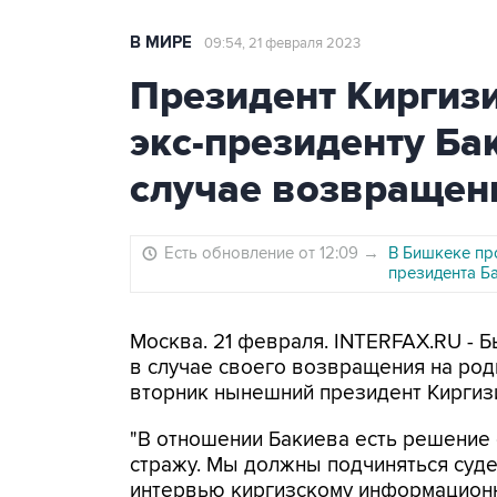
В МИРЕ
09:54, 21 февраля 2023
Президент Киргиз
экс-президенту Ба
случае возвращен
Есть обновление от 12:09
→
В Бишкеке пр
президента Б
Москва. 21 февраля. INTERFAX.RU - 
в случае своего возвращения на роди
вторник нынешний президент Киргиз
"В отношении Бакиева есть решение с
стражу. Мы должны подчиняться суде
интервью киргизскому информационно