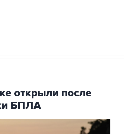
НН 7725383515 Erid: F7NfYUJCUneVdwcydK6A
2027 года импорт, выпуск и обращение
ке открыли после
аки БПЛА