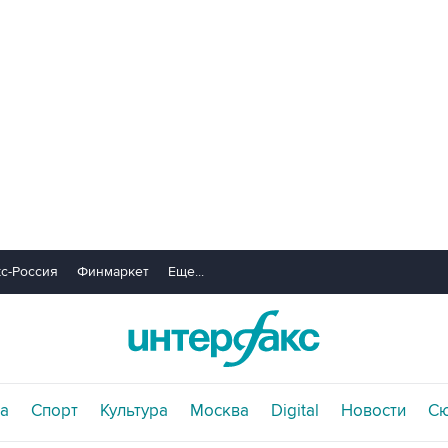
с-Россия
Финмаркет
Еще...
а
Спорт
Культура
Москва
Digital
Новости
С