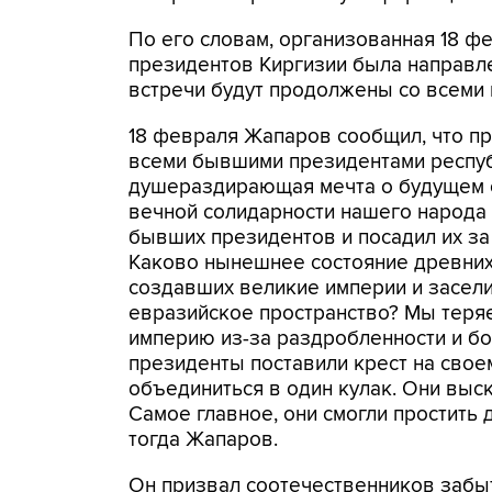
По его словам, организованная 18 ф
президентов Киргизии была направле
встречи будут продолжены со всеми п
18 февраля Жапаров сообщил, что пр
всеми бывшими президентами респуб
душераздирающая мечта о будущем с
вечной солидарности нашего народа
бывших президентов и посадил их за од
Каково нынешнее состояние древних
создавших великие империи и засел
евразийское пространство? Мы тер
империю из-за раздробленности и бо
президенты поставили крест на сво
объединиться в один кулак. Они выск
Самое главное, они смогли простить д
тогда Жапаров.
Он призвал соотечественников забы