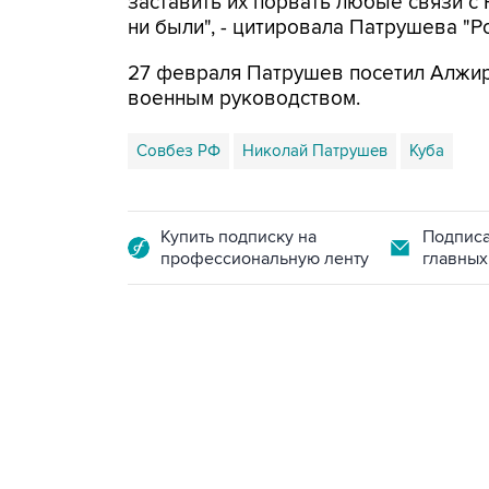
заставить их порвать любые связи с
ни были", - цитировала Патрушева "Ро
27 февраля Патрушев посетил Алжир,
военным руководством.
Совбез РФ
Николай Патрушев
Куба
Купить подписку на
Подписа
профессиональную ленту
главных