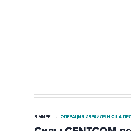
ФСБ сообщила о задержании в 
теракт на объекте Росгвардии
Беспилотные технологии и ИИ н
агрокомплексов
Социальная реклама, АНО «Национальные приоритеты».
И
Кабмин РФ разрешил до 1 июля 
бензина Евро 2, Евро 3, Евро 4
В МИРЕ
ОПЕРАЦИЯ ИЗРАИЛЯ И США ПР
→