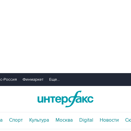
с-Россия
Финмаркет
Еще...
а
Спорт
Культура
Москва
Digital
Новости
С