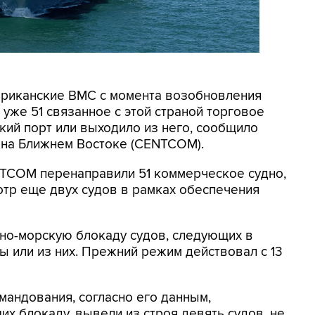
мериканские ВМС с момента возобновления
уже 51 связанное с этой страной торговое
кий порт или выходило из него, сообщило
на Ближнем Востоке (CENTCOM).
NTCOM перенаправили 51 коммерческое судно,
отр еще двух судов в рамках обеспечения
но-морскую блокаду судов, следующих в
 или из них. Прежний режим действовал с 13
мандования, согласно его данным,
х блокаду, вывели из строя девять судов, не