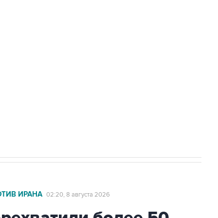
Приморье подростков, готовивших
а службе у электросетевых объектов и
НН 7725383515 Erid: F7NfYUJCUneVdwcydK6A
2027 года импорт, выпуск и обращение
ОТИВ ИРАНА
02:20, 8 августа 2026