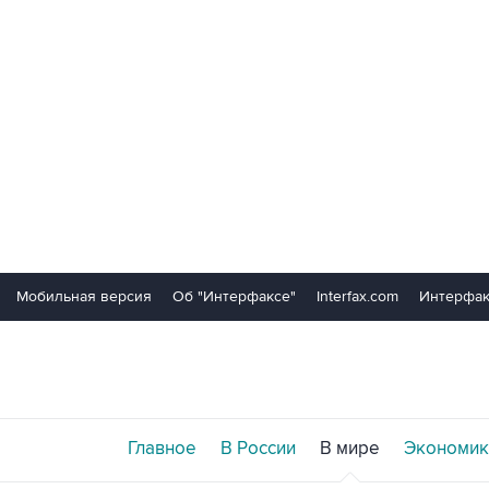
Мобильная версия
Об "Интерфаксе"
Interfax.com
Интерфак
Главное
В России
В мире
Экономик