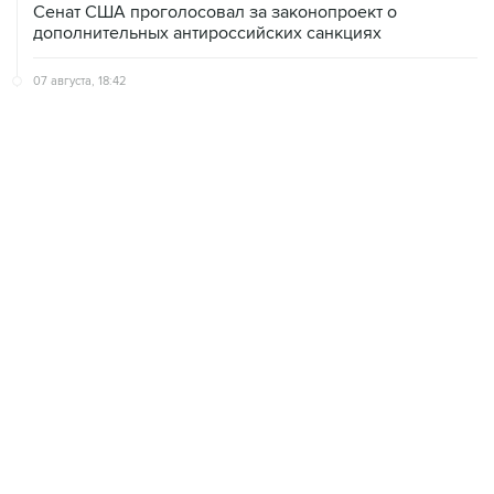
07 августа, 18:42
Суд в США постановил прекратить строительство
бального зала в Белом доме
07 августа, 18:16
Инфляция в Мексике в июле обновила минимум
более чем за шесть лет
ХРОНИКИ СОБЫТИЙ
❮
❯