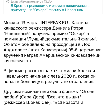
Есть обновление от 13:35
→
В Кремле предположили элемент политизации в
присуждении "Оскара" фильму о Навальном
Москва. 13 марта. INTERFAX.RU - Картина
канадского режиссера Дэниела Роэра
"Навальный" получила премию "Оскар" в
номинации "Лучший документальный фильм".
Об этом объявлено на проходящей в Лос-
Анджелесе (штат Калифорния) 95-й церемонии
вручения наград Американской киноакадемии
киноискусств.
В фильме рассказывается о жизни Алексея
Навального начиная с лета 2020 г., когда он
попал в больницу в результате отравления.
Другими номинантами были фильмы "Огонь
любви" (Сара Доса), "Все, что дышит"
(режиссер Шонак Сен), ''Вся красота и