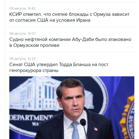
08 августа, 11:53
Хуситы заявили, что действуют против Саудовской
Аравии для снятия блокады с Йемена
08 августа, 11:04
Тайфун "Долфин" достиг юга Японии, пострадали пять
человек
08 августа, 10:30
Йеменские войска нанесли ряд ударов по хуситам