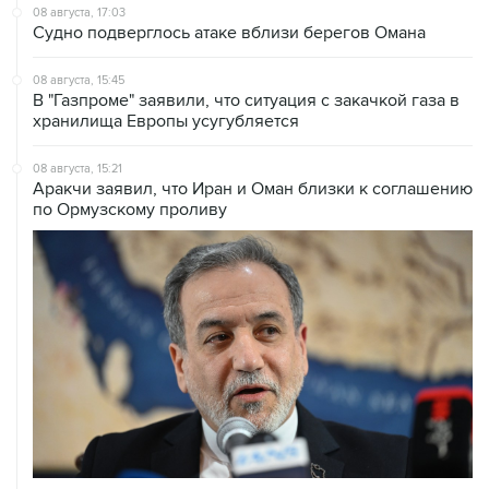
08 августа, 14:43
КСИР отметил, что снятие блокады с Ормуза зависит
от согласия США на условия Ирана
08 августа, 14:07
Судно нефтяной компании Абу-Даби было атаковано
в Ормузском проливе
08 августа, 12:23
Сенат США утвердил Тодда Бланша на пост
генпрокурора страны