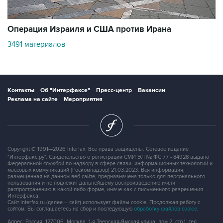
Copyright © 1991—2026 Interfax. Все права защищены. Сетевое издание
"Интерфакс.ру". Свидетельство о регистрации СМИ ЭЛ № ФС 77 - 84928 выдано
Федеральной службой по надзору в сфере связи, информационных технологий и
массовых коммуникаций (Роскомнадзор) 21.03.2023. Вся информация,
размещенная на данном веб-сайте, предназначена только для персонального
пользования и не подлежит дальнейшему воспроизведению и/или
распространению в какой-либо форме, иначе как с письменного разрешения
Интерфакса.
Сайт Interfax.ru (далее – сайт) использует файлы cookie. Продолжая работу с
сайтом, Вы соглашаетесь на сбор и последующую
обработку файлов cookie
.
Адрес: Россия, 127006, Москва, 1-я Тверская-Ямская улица, дом 2, стр.1, тел.:
+7 (499) 250-98-40
, факс:
+7 (499) 250-97-27
Продукты информационной группы
"Интерфакс"
Информация о компаниях, товарах и людях
СПАРК
X-Compliance
СКАУТ
Маркер
АСТРА
Новости и рынки
Новости "Интерфакса"
СКАН
RUDATA