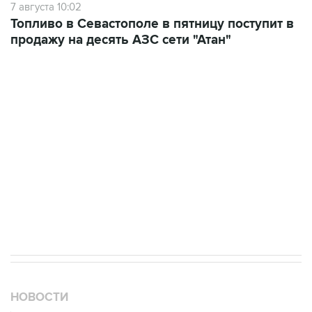
7 августа 10:02
Топливо в Севастополе в пятницу поступит в
продажу на десять АЗС сети "Атан"
НОВОСТИ
08 августа, 17:03
Судно подверглось атаке вблизи берегов Омана
08 августа, 15:45
В "Газпроме" заявили, что ситуация с закачкой газа в
хранилища Европы усугубляется
08 августа, 15:21
Аракчи заявил, что Иран и Оман близки к соглашению
по Ормузскому проливу