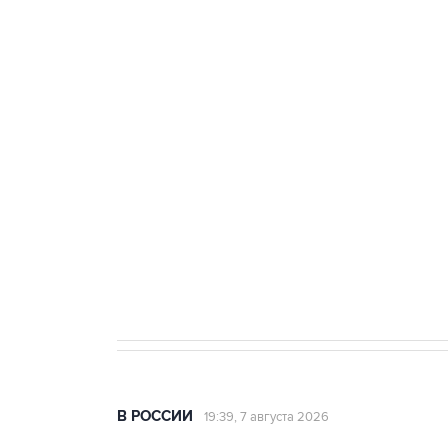
ФСБ сообщила о задержании в 
теракт на объекте Росгвардии
Беспилотные технологии и ИИ н
агрокомплексов
Социальная реклама, АНО «Национальные приоритеты».
И
Аксенов сообщил о четвертом п
Крым
В РОССИИ
19:39, 7 августа 2026