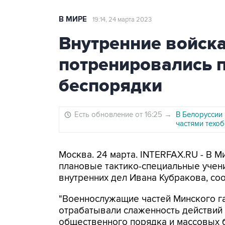
В МИРЕ
19:14, 24 марта 2023
Внутренние войск
потренировались 
беспорядки
Есть обновление от 16:25
→
В Белоруссии
частями техо
Москва. 24 марта. INTERFAX.RU - В 
плановые тактико-специальные учени
внутренних дел Ивана Кубракова, со
"Военнослужащие частей Минского г
отрабатывали слаженность действий
общественного порядка и массовых б