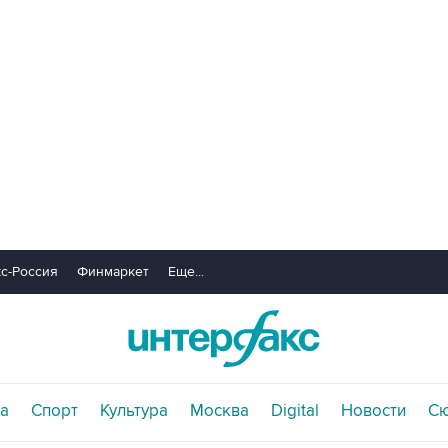
с-Россия
Финмаркет
Еще...
а
Спорт
Культура
Москва
Digital
Новости
С