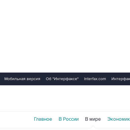
Мобильная версия
Об "Интерфаксе"
Interfax.com
Интерфак
Главное
В России
В мире
Экономик