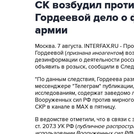
СК возбудил прот
Гордеевой дело о 
армии
Москва. 7 августа. INTERFAX.RU - П
Гордеевой (
признана иноагентом
) во
дезинформации о деятельности росси
объявить в розыск, сообщили в След
"По данным следствия, Гордеева раз
мессенджере "Телеграм" публикации,
исследованиям, содержат заведомо
Вооруженных сил РФ против мирного 
СКР в канале в MAX в пятницу.
В ведомстве отметили, что в связи с 
ст. 207.3 УК РФ (
публичное распрост
использовании Вооруженных сил РФ
)