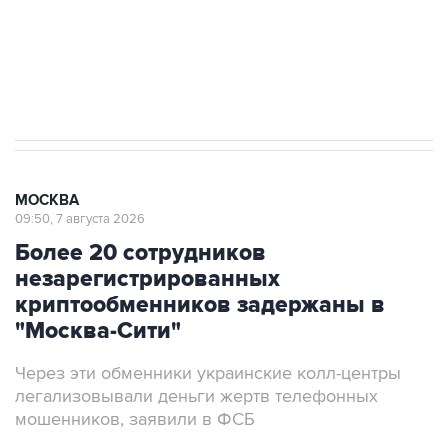
ИНН 7725383515 Erid: F7NfYUJCUneVdwcydK6A
Аксенов сообщил о четвертом погибшем в
результате атаки ВСУ на Крым
МОСКВА
09:50, 7 августа 2026
Более 20 сотрудников
незарегистрированных
криптообменников задержаны в
"Москва-Сити"
Через эти обменники украинские колл-центры
легализовывали деньги жертв телефонных
мошенников, заявили в ФСБ