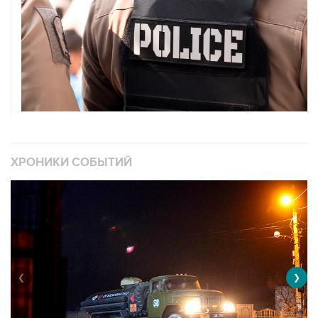
ХРОНИКИ СОБЫТИЙ
❮
❯