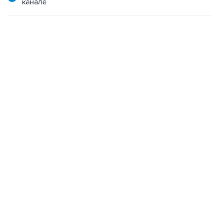
канале
13:11, 7 августа 2026