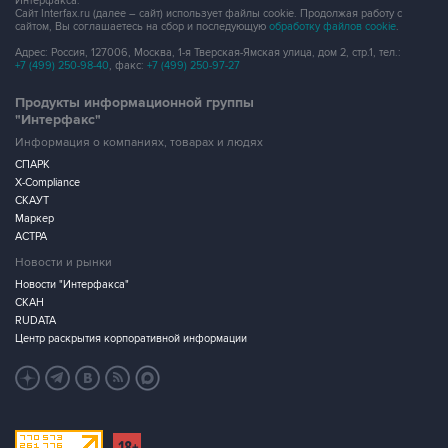
Интерфакса.
Сайт Interfax.ru (далее – сайт) использует файлы cookie. Продолжая работу с
сайтом, Вы соглашаетесь на сбор и последующую
обработку файлов cookie
.
Адрес: Россия, 127006, Москва, 1-я Тверская-Ямская улица, дом 2, стр.1, тел.:
+7 (499) 250-98-40
, факс:
+7 (499) 250-97-27
Продукты информационной группы
"Интерфакс"
Информация о компаниях, товарах и людях
СПАРК
X-Compliance
СКАУТ
Маркер
АСТРА
Новости и рынки
Новости "Интерфакса"
СКАН
RUDATA
Центр раскрытия корпоративной информации