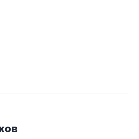
а службе у электросетевых объектов и
НН 7725383515 Erid: F7NfYUJCUneVdwcydK6A
огибшем в результате атаки ВСУ на
ков