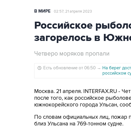
В МИРЕ
02:57, 21 апреля 2023
Российское рыбол
загорелось в Южн
Четверо моряков пропали
Есть обновление от 06:50
→
На берег дос
российском с
Москва. 21 апреля. INTERFAX.RU - Че
после того, как российское рыболов
южнокорейского города Ульсан, сооб
По словам официальных лиц, пожар п
близ Ульсана на 769-тонном судне.