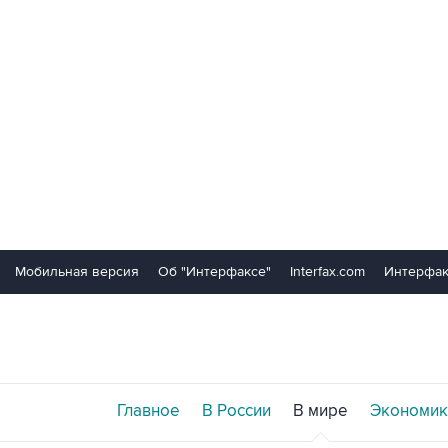
Мобильная версия
Об "Интерфаксе"
Interfax.com
Интерфак
Главное
В России
В мире
Экономик