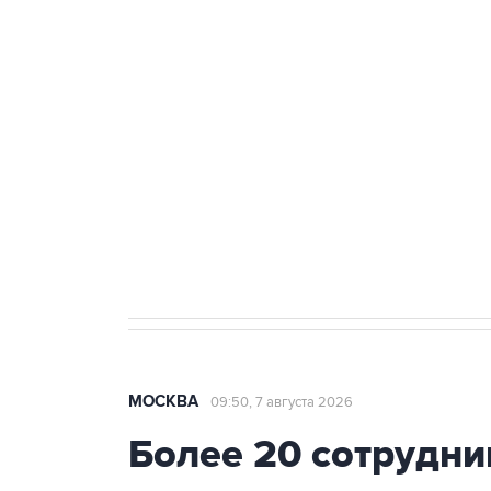
теракт на объекте Росгвардии
Беспилотные технологии и ИИ н
агрокомплексов
Социальная реклама, АНО «Национальные приоритеты».
И
Аксенов сообщил о четвертом п
Крым
МОСКВА
09:50, 7 августа 2026
Более 20 сотрудни