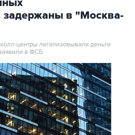
нных
 задержаны в "Москва-
 колл-центры легализовывали деньги
заявили в ФСБ