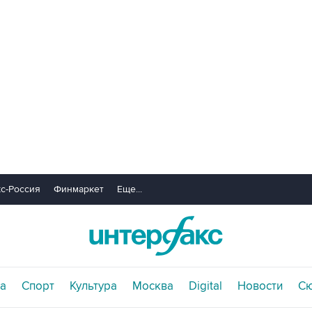
с-Россия
Финмаркет
Еще...
а
Спорт
Культура
Москва
Digital
Новости
С