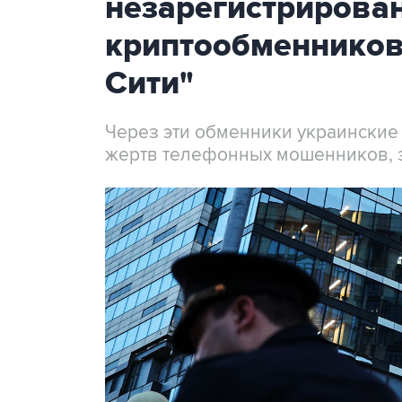
незарегистрирова
криптообменников
Сити"
Через эти обменники украинские
жертв телефонных мошенников, 