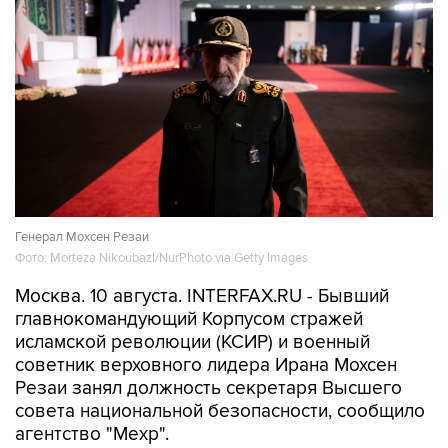
Генерал Мохсен Резаи
Фото: Morteza Nikoubazl/NurPhoto via Getty Images
Москва. 10 августа. INTERFAX.RU - Бывший
главнокомандующий Корпусом стражей
исламской революции (КСИР) и военный
советник верховного лидера Ирана Мохсен
Резаи занял должность секретаря Высшего
совета национальной безопасности, сообщило
агентство "Мехр".