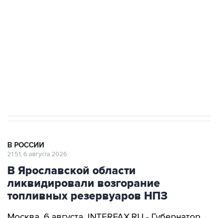
Как российские медицинские технологии
выходят на мировые рынки
Социальная реклама, АНО «Национальные приоритеты».
ИНН 7725383515 Erid: F7NfYUJCUneVdTRF8PRs
Аксенов сообщил о четвертом погибшем в
результате атаки ВСУ на Крым
В РОССИИ
21:51, 6 августа 2026
В Ярославской области
ликвидировали возгорание
топливных резервуаров НПЗ
Москва. 6 августа. INTERFAX.RU - Губернатор
Ярославской области Михаил Евраев сообщил