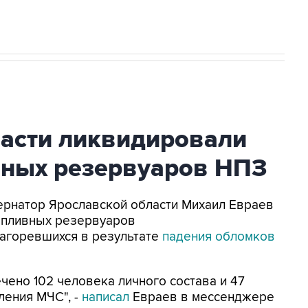
ласти ликвидировали
вных резервуаров НПЗ
убернатор Ярославской области Михаил Евраев
опливных резервуаров
агоревшихся в результате
падения обломков
ено 102 человека личного состава и 47
ления МЧС", -
написал
Евраев в мессенджере