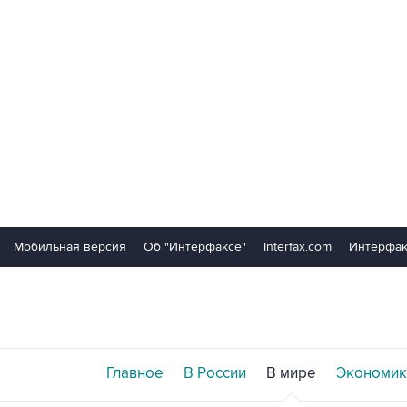
Мобильная версия
Об "Интерфаксе"
Interfax.com
Интерфак
Главное
В России
В мире
Экономик