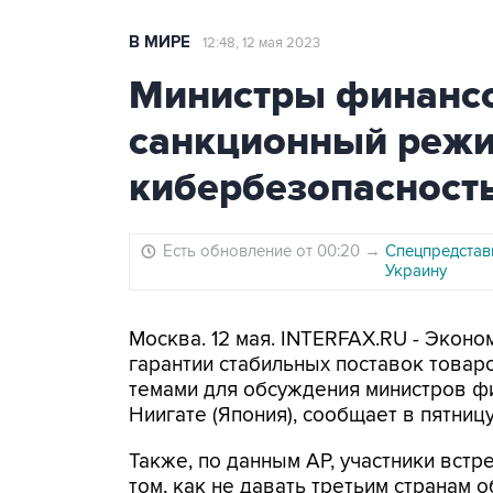
В МИРЕ
12:48, 12 мая 2023
Министры финансо
санкционный режи
кибербезопасност
Есть обновление от 00:20
→
Спецпредстав
Украину
Москва. 12 мая. INTERFAX.RU - Эконо
гарантии стабильных поставок товар
темами для обсуждения министров фи
Ниигате (Япония), сообщает в пятницу 
Также, по данным AP, участники встре
том, как не давать третьим странам 