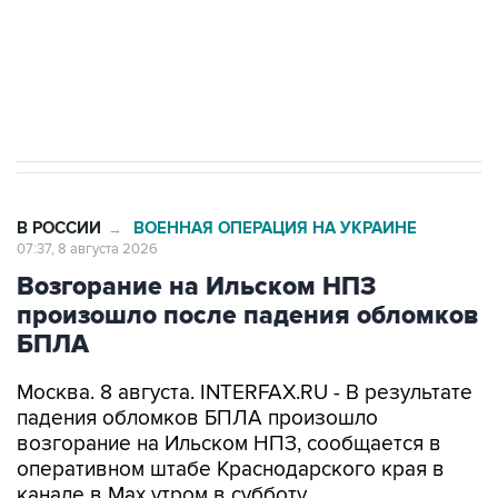
Кабмин РФ разрешил до 1 июля 2027 года
импорт, выпуск и обращение бензина Евро 2,
Евро 3, Евро 4
В РОССИИ
ВОЕННАЯ ОПЕРАЦИЯ НА УКРАИНЕ
→
07:37, 8 августа 2026
Возгорание на Ильском НПЗ
произошло после падения обломков
БПЛА
Москва. 8 августа. INTERFAX.RU - В результате
падения обломков БПЛА произошло
возгорание на Ильском НПЗ, сообщается в
оперативном штабе Краснодарского края в
канале в Max утром в субботу.
По предварительной информации, пострадали