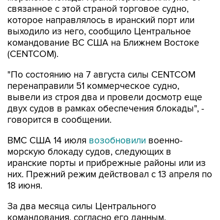
выходило из него, сообщило Центральное
командование ВС США на Ближнем Востоке
(CENTCOM).
"По состоянию на 7 августа силы CENTCOM
перенаправили 51 коммерческое судно,
вывели из строя два и провели досмотр еще
двух судов в рамках обеспечения блокады", -
говорится в сообщении.
ВМС США 14 июля
возобновили
военно-
морскую блокаду судов, следующих в
иранские порты и прибрежные районы или из
них. Прежний режим действовал с 13 апреля по
18 июня.
За два месяца силы Центрального
командования, согласно его данным,
перенаправили 142 судна, соблюдавших
блокаду, вывели из строя девять судов, не