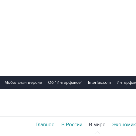
Мобильная версия
Об "Интерфаксе"
Interfax.com
Интерфак
Главное
В России
В мире
Экономик