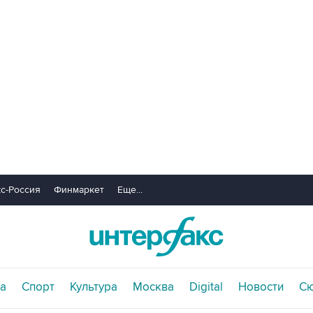
с-Россия
Финмаркет
Еще...
а
Спорт
Культура
Москва
Digital
Новости
С