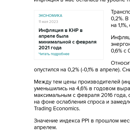
Транспо
ЭКОНОМИКА
0,2%. 
11 мая 2023
на 1,1%
Инфляция в КНР в
апреле была
Инфляц
минимальной с февраля
энерго
2021 года
0,6% с 
Читать подробнее
Относи
опустился на 0,2% (-0,1% в апреле).
Между тем цены производителей (инд
уменьшились на 4,6% в годовом выраж
максимальным с февраля 2016 года,
на фоне ослабления спроса и замедл
Trading Economics.
Значение индекса PPI в прошлом мес
апрелем.