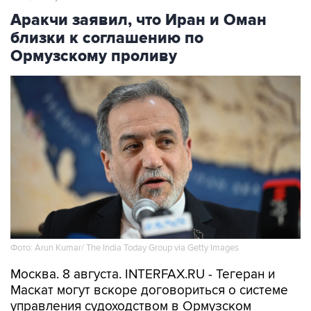
Аракчи заявил, что Иран и Оман
близки к соглашению по
Ормузскому проливу
Фото: Arun Kumar/ The India Today Group via Getty Images
Москва. 8 августа. INTERFAX.RU - Тегеран и
Маскат могут вскоре договориться о системе
управления судоходством в Ормузском