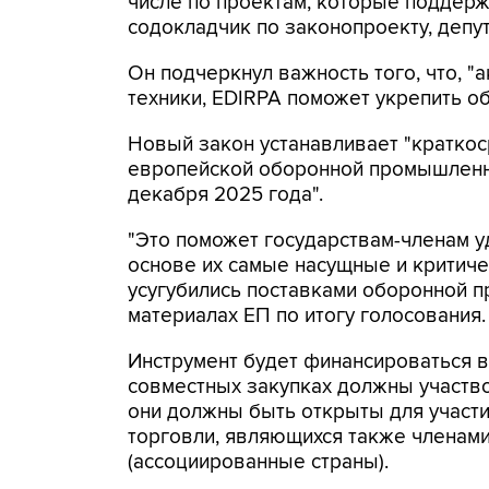
числе по проектам, которые поддерж
содокладчик по законопроекту, депу
Он подчеркнул важность того, что, 
техники, EDIRPA поможет укрепить о
Новый закон устанавливает "краткос
европейской оборонной промышленно
декабря 2025 года".
"Это поможет государствам-членам у
основе их самые насущные и критиче
усугубились поставками оборонной пр
материалах ЕП по итогу голосования.
Инструмент будет финансироваться в
совместных закупках должны участво
они должны быть открыты для участ
торговли, являющихся также членам
(ассоциированные страны).