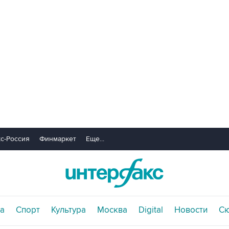
с-Россия
Финмаркет
Еще...
а
Спорт
Культура
Москва
Digital
Новости
С