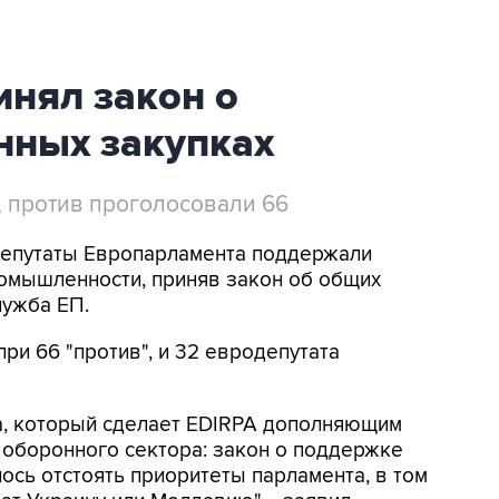
нял закон о
нных закупках
, против проголосовали 66
 Депутаты Европарламента поддержали
омышленности, приняв закон об общих
лужба ЕП.
при 66 "против", и 32 евродепутата
а, который сделает EDIRPA дополняющим
 оборонного сектора: закон о поддержке
ось отстоять приоритеты парламента, в том