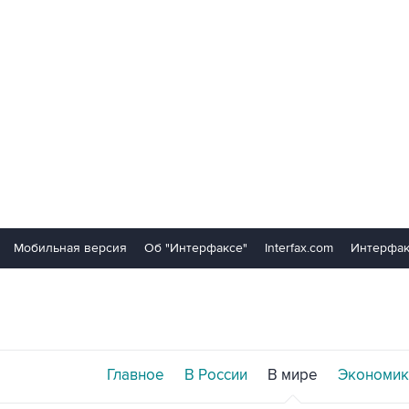
Мобильная версия
Об "Интерфаксе"
Interfax.com
Интерфак
Главное
В России
В мире
Экономик