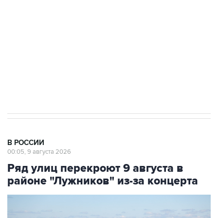
электросетевых объектов и агрокомплексов
Социальная реклама, АНО «Национальные приоритеты».
ИНН 7725383515 Erid: F7NfYUJCUneVdwcydK6A
Кабмин РФ разрешил до 1 июля 2027 года
импорт, выпуск и обращение бензина Евро 2,
Евро 3, Евро 4
В РОССИИ
00:05, 9 августа 2026
Ряд улиц перекроют 9 августа в
районе "Лужников" из-за концерта