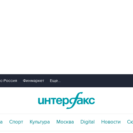
с-Россия
Финмаркет
Еще...
а
Спорт
Культура
Москва
Digital
Новости
С