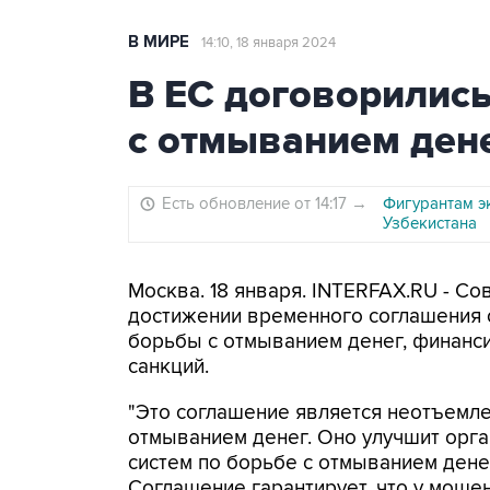
В МИРЕ
14:10, 18 января 2024
В ЕС договорились
с отмыванием дене
Есть обновление от 14:17
→
Фигурантам э
Узбекистана
Москва. 18 января. INTERFAX.RU - Со
достижении временного соглашения 
борьбы с отмыванием денег, финанс
санкций.
"Это соглашение является неотъемле
отмыванием денег. Оно улучшит орг
систем по борьбе с отмыванием ден
Соглашение гарантирует, что у моше