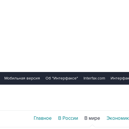
Мобильная версия
Об "Интерфаксе"
Interfax.com
Интерфак
Главное
В России
В мире
Экономик