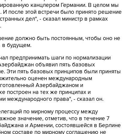
иированную канцлером Германии. В целом мы
. И после этой встречи было принято решение
транных дел", - сказал министр в рамках
.
шение должно быть постоянным, чтобы оно не
 в будущем.
ачал предпринимать шаги по нормализации
 Азербайджан объявил пять базовых
е. Эти пять базовых принципов были приняты
ложительно оценен международным
дготовленный Азербайджаном и
же построен на тех же принципах и
и международного права", - сказал он.
елегаций по мирному процессу между
ное значение, отметив, что в течение 7
байджана и Армении, состоявшейся в Берлине
бном составе по мирному соглашению не