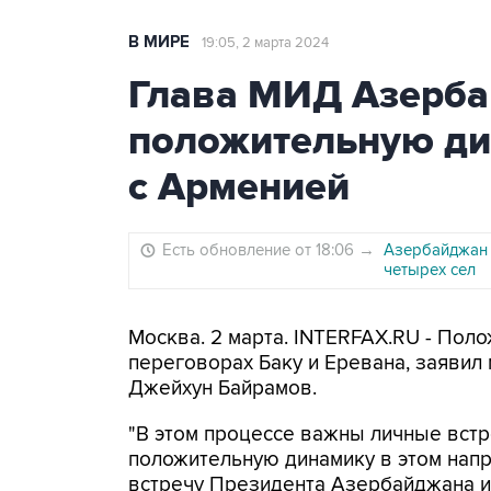
В МИРЕ
19:05, 2 марта 2024
Глава МИД Азерба
положительную ди
с Арменией
Есть обновление от 18:06
→
Азербайджан 
четырех сел
Москва. 2 марта. INTERFAX.RU - Пол
переговорах Баку и Еревана, заявил
Джейхун Байрамов.
"В этом процессе важны личные встр
положительную динамику в этом напр
встречу Президента Азербайджана и