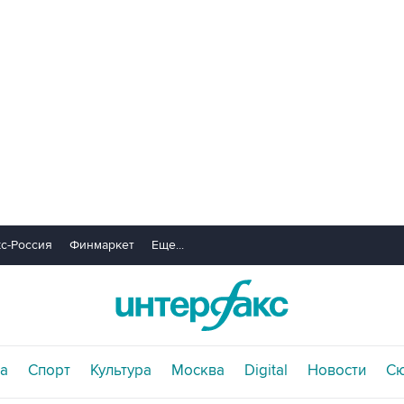
с-Россия
Финмаркет
Еще...
а
Спорт
Культура
Москва
Digital
Новости
С