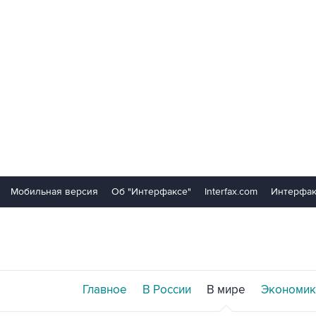
Мобильная версия
Об "Интерфаксе"
Interfax.com
Интерфак
Главное
В России
В мире
Экономик