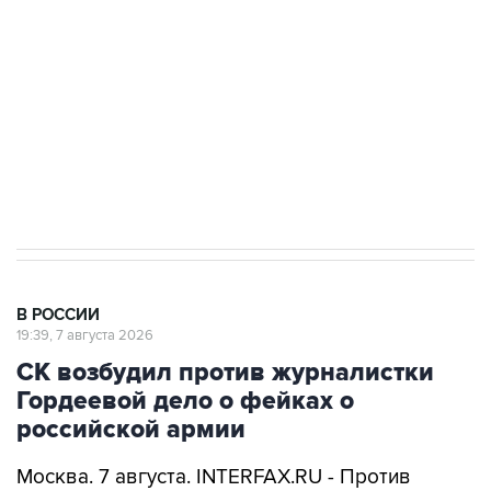
Беспилотные технологии и ИИ на службе у
электросетевых объектов и агрокомплексов
Социальная реклама, АНО «Национальные приоритеты».
ИНН 7725383515 Erid: F7NfYUJCUneVdwcydK6A
Аксенов сообщил о четвертом погибшем в
результате атаки ВСУ на Крым
В РОССИИ
19:39, 7 августа 2026
СК возбудил против журналистки
Гордеевой дело о фейках о
российской армии
Москва. 7 августа. INTERFAX.RU - Против