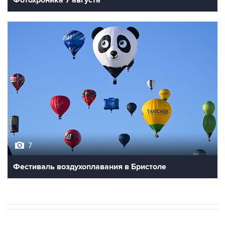
Фотохроника 7 августа
7
Фестиваль воздухоплавания в Бристоле