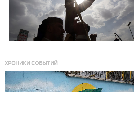
ХРОНИКИ СОБЫТИЙ
❮
❯