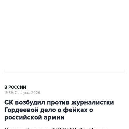
Беспилотные технологии и ИИ на службе у
электросетевых объектов и агрокомплексов
Социальная реклама, АНО «Национальные приоритеты».
ИНН 7725383515 Erid: F7NfYUJCUneVdwcydK6A
Аксенов сообщил о четвертом погибшем в
результате атаки ВСУ на Крым
В РОССИИ
19:39, 7 августа 2026
СК возбудил против журналистки
Гордеевой дело о фейках о
российской армии