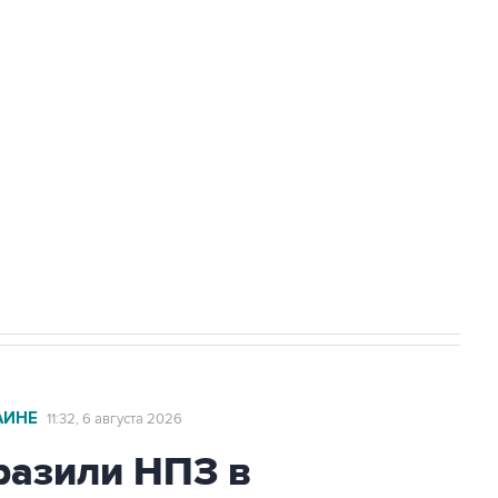
доточить в одних руках все службы
ехнологии выходят на мировые рынки
НН 7725383515 Erid: F7NfYUJCUneVdTRF8PRs
с Ираном начнутся в понедельник
АИНЕ
11:32, 6 августа 2026
азили НПЗ в