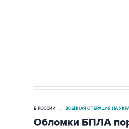
Путин сообщил о решении сосре
тыла Минобороны
Как российские медицинские т
Социальная реклама, АНО «Национальные приоритеты».
И
Трамп заявил, что переговоры 
В РОССИИ
ВОЕННАЯ ОПЕРАЦИЯ НА УКР
→
Обломки БПЛА пор