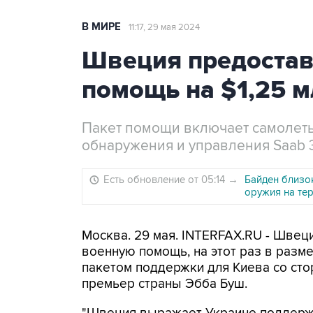
В МИРЕ
11:17, 29 мая 2024
Швеция предостав
помощь на $1,25 
Пакет помощи включает самолет
обнаружения и управления Saab
Есть обновление от 05:14
→
Байден близо
оружия на те
Москва. 29 мая. INTERFAX.RU - Швец
военную помощь, на этот раз в разме
пакетом поддержки для Киева со сто
премьер страны Эбба Буш.