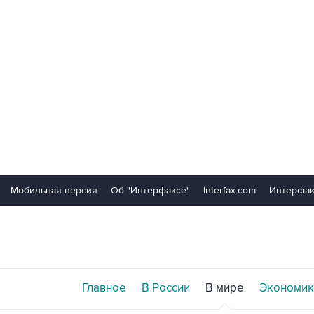
Мобильная версия
Об "Интерфаксе"
Interfax.com
Интерфак
Главное
В России
В мире
Экономик