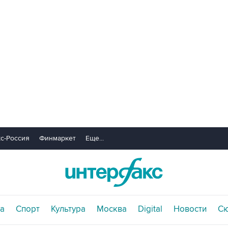
с-Россия
Финмаркет
Еще...
а
Спорт
Культура
Москва
Digital
Новости
С