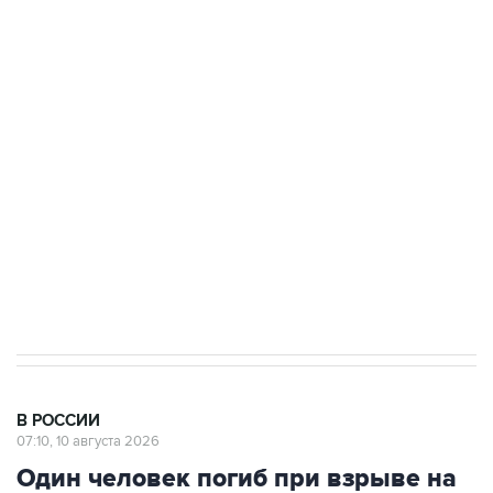
Число жертв атаки БПЛА на Белгород выросло
до пяти
Беспилотные технологии и ИИ на службе у
электросетевых объектов и агрокомплексов
Социальная реклама, АНО «Национальные приоритеты».
ИНН 7725383515 Erid: F7NfYUJCUneVdwcydK6A
Путин вывел "Шереметьево" из
стратегического списка с целью снять
препятствие для приватизации
В РОССИИ
07:10, 10 августа 2026
Один человек погиб при взрыве на