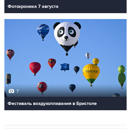
Фотохроника 7 августа
7
Фестиваль воздухоплавания в Бристоле