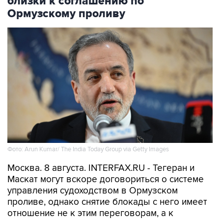
Фото: Arun Kumar/ The India Today Group via Getty Images
Москва. 8 августа. INTERFAX.RU - Тегеран и
Маскат могут вскоре договориться о системе
управления судоходством в Ормузском
проливе, однако снятие блокады с него имеет
отношение не к этим переговорам, а к
действиям США, заявил в субботу глава МИД
Ирана Аббас Аракчи.