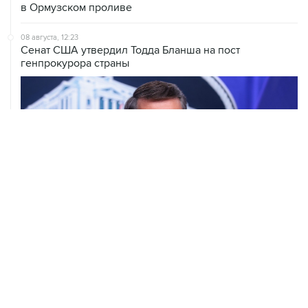
08 августа, 12:23
Сенат США утвердил Тодда Бланша на пост
генпрокурора страны
08 августа, 11:53
Хуситы заявили, что действуют против Саудовской
Аравии для снятия блокады с Йемена
08 августа, 11:04
Тайфун "Долфин" достиг юга Японии, пострадали пять