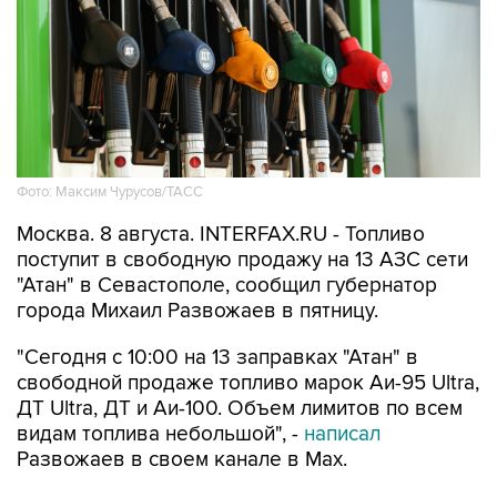
Фото: Максим Чурусов/ТАСС
Москва. 8 августа. INTERFAX.RU - Топливо
поступит в свободную продажу на 13 АЗС сети
"Атан" в Севастополе, сообщил губернатор
города Михаил Развожаев в пятницу.
"Сегодня с 10:00 на 13 заправках "Атан" в
свободной продаже топливо марок Аи-95 Ultra,
ДТ Ultra, ДТ и Аи-100. Объем лимитов по всем
видам топлива небольшой", -
написал
Развожаев в своем канале в Max.
Заправить можно 20 литров в одну машину,
отпуск в канистры запрещен.