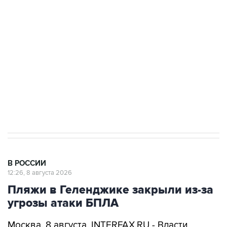
Беспилотные технологии и ИИ на службе у
электросетевых объектов и агрокомплексов
Социальная реклама, АНО «Национальные приоритеты».
ИНН 7725383515 Erid: F7NfYUJCUneVdwcydK6A
Кабмин РФ разрешил до 1 июля 2027 года
импорт, выпуск и обращение бензина Евро 2,
Евро 3, Евро 4
В РОССИИ
12:26, 8 августа 2026
Пляжи в Геленджике закрыли из-за
угрозы атаки БПЛА
Москва. 8 августа. INTERFAX.RU - Власти
Геленджика (Краснодарский край) решили