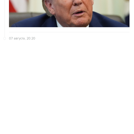
07 августа, 20:20
Сенат США проголосовал за законопроект о
дополнительных антироссийских санкциях
07 августа, 18:42
Суд в США постановил прекратить строительство
бального зала в Белом доме
ХРОНИКИ СОБЫТИЙ
❮
❯