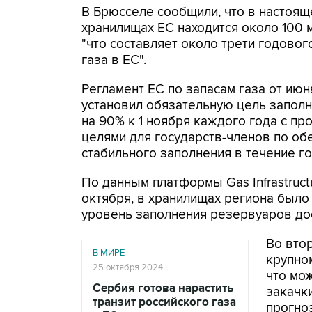
В Брюсселе сообщили, что в настоящ
хранилищах ЕС находится около 100 м
"что составляет около трети годово
газа в ЕС".
Регламент ЕС по запасам газа от июн
установил обязательную цель запол
на 90% к 1 ноября каждого года с п
целями для государств-членов по о
стабильного заполнения в течение го
По данным платформы Gas Infrastruct
октября, в хранилищах региона было 
уровень заполнения резервуаров дос
Во вто
В МИРЕ
крупном
25 октября 2024
что мо
Сербия готова нарастить
закачки
транзит российского газа
прогно