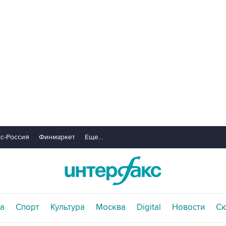
с-Россия
Финмаркет
Еще...
а
Спорт
Культура
Москва
Digital
Новости
С