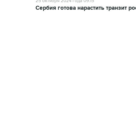
25 октября 2024 года 09:15
Сербия готова нарастить транзит ро
13:11, 7 августа 2026