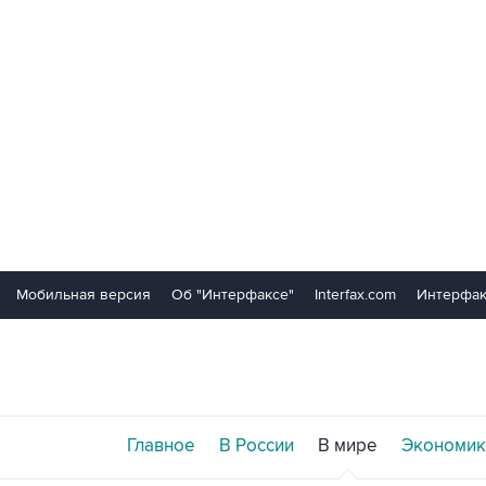
Мобильная версия
Об "Интерфаксе"
Interfax.com
Интерфак
Главное
В России
В мире
Экономик