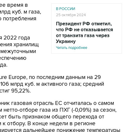
ее время в
В РОССИИ
лрд куб. м газа,
25 октября 2024
го потребления
Президент РФ отметил,
что РФ не отказывается
от транзита газа через
я 2022 года
Украину
нения хранилищ
Читать подробнее
ромежуточными
беспечению
да.
ure Europe, по последним данным на 29
106 млрд куб. м активного газа; средний
тиг 95,22%.
рник газовая отрасль ЕС отчиталась о самом
 нетто-отборе газа из ПХГ (-0,09%) за сезон,
жет быть признаком общего перехода от
 к отбору. В конце недели в регионе
зируется дальнейшее понижение температуры