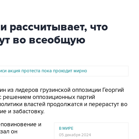
и рассчитывает, что
тут во всеобщую
иси акция протеста пока проходит мирно
дин из лидеров грузинской оппозиции Георгий
 с решением оппозиционных партий
олитики властей продолжатся и перерастут во
е и забастовку.
еповиновение и
В МИРЕ
азал он
05 декабря 2024