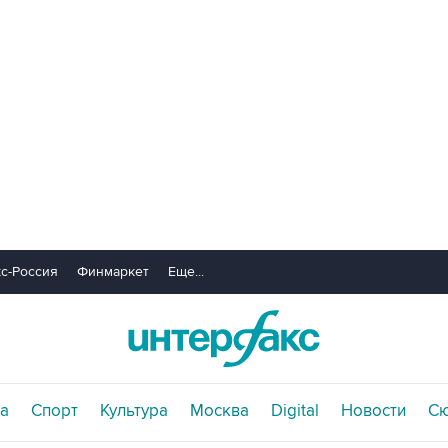
с-Россия
Финмаркет
Еще...
а
Спорт
Культура
Москва
Digital
Новости
С