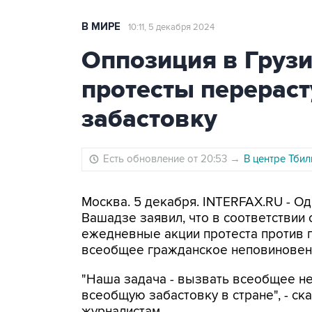
В МИРЕ
10:11, 5 декабря 2024
Оппозиция в Грузи
протесты перерас
забастовку
Есть обновление от 20:53
→
В центре Тбил
Москва. 5 декабря. INTERFAX.RU - О
Вашадзе заявил, что в соответствии
ежедневные акции протеста против п
всеобщее гражданское неповиновени
"Наша задача - вызвать всеобщее н
всеобщую забастовку в стране", - ск
журналистам.