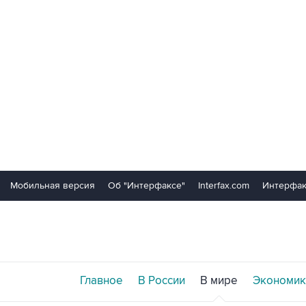
Мобильная версия
Об "Интерфаксе"
Interfax.com
Интерфак
Главное
В России
В мире
Экономик