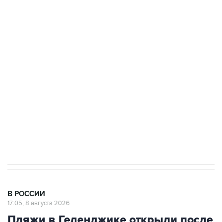
Росгвардии
Беспилотные технологии и ИИ на службе у
электросетевых объектов и агрокомплексов
Социальная реклама, АНО «Национальные приоритеты».
ИНН 7725383515 Erid: F7NfYUJCUneVdwcydK6A
Кабмин РФ разрешил до 1 июля 2027 года
импорт, выпуск и обращение бензина Евро 2,
Евро 3, Евро 4
В РОССИИ
17:05, 8 августа 2026
Пляжи в Геленджике открыли после
снятия угрозы атаки БПЛА