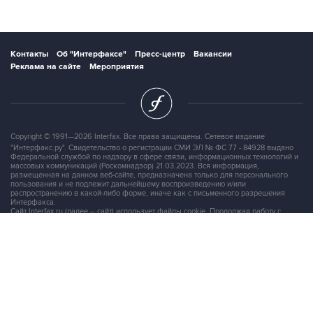
Контакты
Об "Интерфаксе"
Пресс-центр
Вакансии
Реклама на сайте
Мероприятия
Copyright © 1991—2026 Interfax. Все права защищены. Сетевое издание
"Интерфакс.ру". Свидетельство о регистрации СМИ ЭЛ № ФС 77 - 84928 выдано
Федеральной службой по надзору в сфере связи, информационных технологий и
массовых коммуникаций (Роскомнадзор) 21.03.2023. Вся информация,
размещенная на данном веб-сайте, предназначена только для персонального
пользования и не подлежит дальнейшему воспроизведению и/или
распространению в какой-либо форме, иначе как с письменного разрешения
Интерфакса.
Сайт Interfax.ru (далее – сайт) использует файлы cookie. Продолжая работу с
сайтом, Вы соглашаетесь на сбор и последующую
обработку файлов cookie
.
Адрес: Россия, 127006, Москва, 1-я Тверская-Ямская улица, дом 2, стр.1, тел.:
+7 (499) 250-98-40
, факс:
+7 (499) 250-97-27
Продукты информационной группы
"Интерфакс"
Информация о компаниях, товарах и людях
СПАРК
X-Compliance
СКАУТ