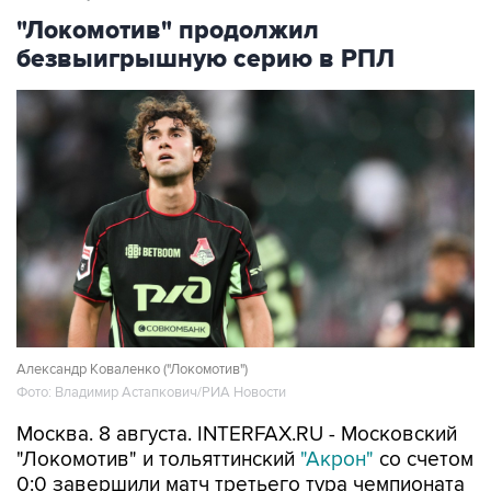
безвыигрышную серию в РПЛ
Александр Коваленко ("Локомотив")
Фото: Владимир Астапкович/РИА Новости
Москва. 8 августа. INTERFAX.RU - Московский
"Локомотив" и тольяттинский
"Акрон"
со счетом
0:0 завершили матч третьего тура чемпионата
России по футболу.