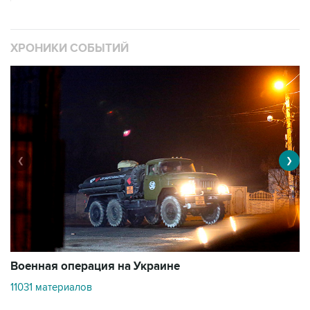
ХРОНИКИ СОБЫТИЙ
❮
❯
Военная операция на Украине
О
11031 материалов
3